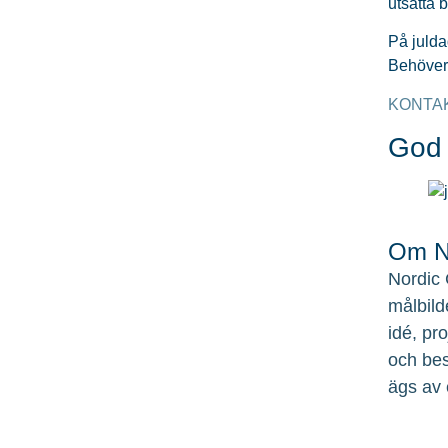
utsatta 
På julda
Behöver 
KONTA
God 
Om No
Nordic 
målbild
idé, pr
och bes
ägs av 