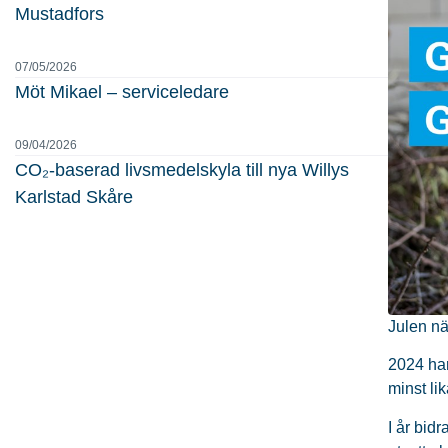
Mustadfors
07/05/2026
Möt Mikael – serviceledare
09/04/2026
CO₂-baserad livsmedelskyla till nya Willys
Karlstad Skåre
Julen nä
2024 har
minst lik
I år bid