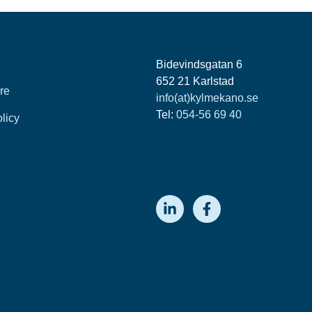
Bidevindsgatan 6
652 21 Karlstad
re
info(at)kylmekano.se
Tel:
054-56 69 40
olicy