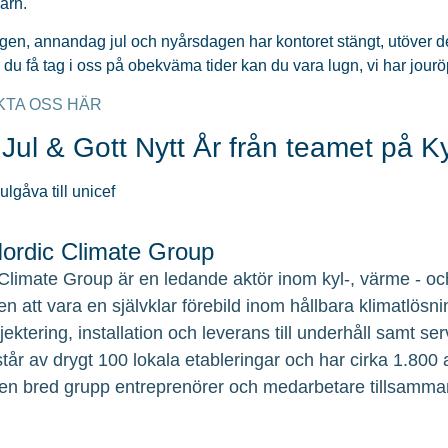
barn.
gen, annandag jul och nyårsdagen har kontoret stängt, utöver de
du få tag i oss på obekväma tider kan du vara lugn, vi har jourö
KTA OSS HÄR
Jul & Gott Nytt År från teamet på 
rdic Climate Group
Climate Group är en ledande aktör inom kyl-, värme - och
en att vara en självklar förebild inom hållbara klimatlösni
ojektering, installation och leverans till underhåll samt 
tår av drygt 100 lokala etableringar och har cirka 1.800
en bred grupp entreprenörer och medarbetare tillsamma